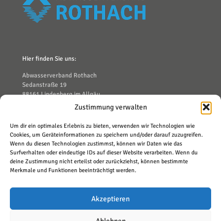
Hier finden Sie uns:
Abwasserverband Rothach
Sedanstraße 19
88161 Lindenberg im Allgäu
Zustimmung verwalten
Um dir ein optimales Erlebnis zu bieten, verwenden wir Technologien wie
Cookies, um Geräteinformationen zu speichern und/oder darauf zuzugreifen.
Kontakt:
Wenn du diesen Technologien zustimmst, können wir Daten wie das
Surfverhalten oder eindeutige IDs auf dieser Website verarbeiten. Wenn du
Tel.: 08381 92680
deine Zustimmung nicht erteilst oder zurückziehst, können bestimmte
Fax: 08381 926819
Merkmale und Funktionen beeinträchtigt werden.
info@av-rothach.de
Akzeptieren
© 2019 Abwasserverband Rothach.
Ablehnen