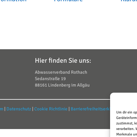
Hier finden Sie uns:
Abwasserverband Rothach
Sedanstraße 19
88161 Lindenberg im Allgäu
um
|
Datenschutz
|
Cookie Richtlinie
|
Barrierefreiheitserklärung
| Webd
Um dir ein o
Geräteinform
zustimmst, k
verarbeiten.
Merkmale und