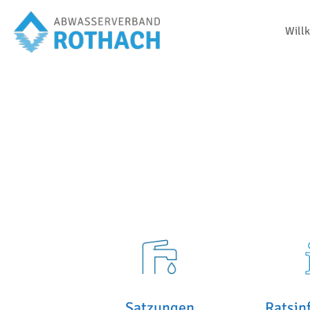
Will
Satzungen
Ratsin