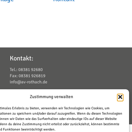
Kontakt:
Tel.: 08381 92680
Fax: 08381 926819
info@av-rothach.de
Zustimmung verwalten
esign
Schrift+Bild GmbH
, Lindenberg
ptimales Erlebnis zu bieten, verwenden wir Technologien wie Cookies, um
ationen zu speichern und/oder darauf zuzugreifen. Wenn du diesen Technologien
önnen wir Daten wie das Surfverhalten oder eindeutige IDs auf dieser Website
 Wenn du deine Zustimmung nicht erteilst oder zurückziehst, können bestimmte
 Funktionen beeinträchtigt werden.